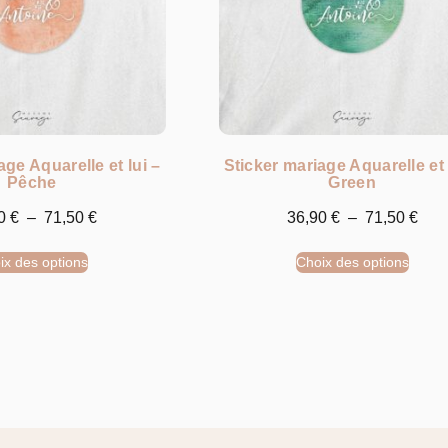
age Aquarelle et lui –
Sticker mariage Aquarelle et 
Pêche
Green
90
€
–
71,50
€
36,90
€
–
71,50
€
ix des options
Choix des options