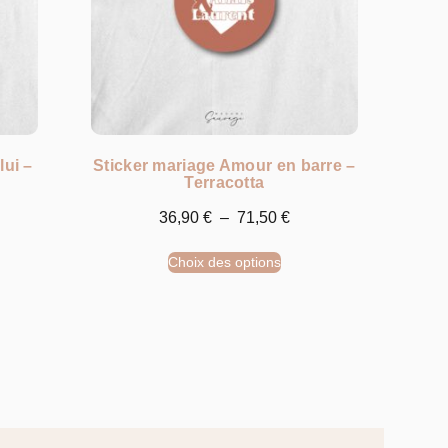
lui –
Sticker mariage Amour en barre –
Terracotta
36,90
€
–
71,50
€
Choix des options