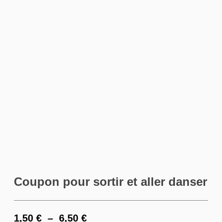
Coupon pour sortir et aller danser
1,50
€
–
6,50
€