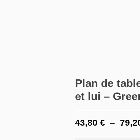
Plan de tabl
et lui – Gree
43,80
€
–
79,2