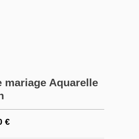
e mariage Aquarelle
n
0
€