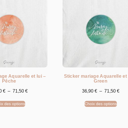
age Aquarelle et lui –
Sticker mariage Aquarelle et 
Pêche
Green
90
€
–
71,50
€
36,90
€
–
71,50
€
ix des options
Choix des options