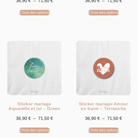
36,90
€
–
71,50
€
36,90
€
–
71,50
€
Choix des options
Choix des options
Sticker mariage
Sticker mariage Amour
Aquarelle et lui – Green
en barre – Terracotta
36,90
€
–
71,50
€
36,90
€
–
71,50
€
Choix des options
Choix des options